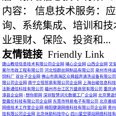
内容： 信息技术服务：应
询、系统集成、培训和技
业理财、保险、投资和...
友情链接
Friendly Link
唐山教培信息技术有限公司企业网
埔心企业网
山西企业网
文
莱尔市政工程有限公司
河北恒群丝网制品有限公司
泉州市伟诚
饲料厂
双台子企业网
佛山市南海区众舜超声清洗设备有限公司
限公司企业网
南宁立恒贸易有限公司企业网
上海台峻信息科技
法斯通信科技有限公司
福州市台江区万盛商贸有限公司
重庆迪
漳县企业网
|
想你耶网
深圳智慧词元数据工厂企业网
北京萧逝
登露伦科技有限公司企业网
东莞市特易电子有限公司
北京善绒
网络技术工作室企业网
绵阳健源网络科技有限公司企业网
贵州
技有限公司企业网
北京休助科技中心
四川星空驿站网络科技有